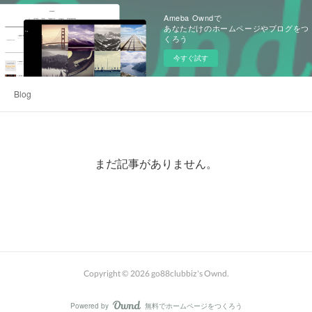
Ameba Owndで
あなただけのホームページやブログをつ
くろう
今すぐ試す
Blog
まだ記事がありません。
Copyright ©
2026
go88clubbiz's Ownd
.
Powered by
無料でホームページをつくろう
AmebaOwnd